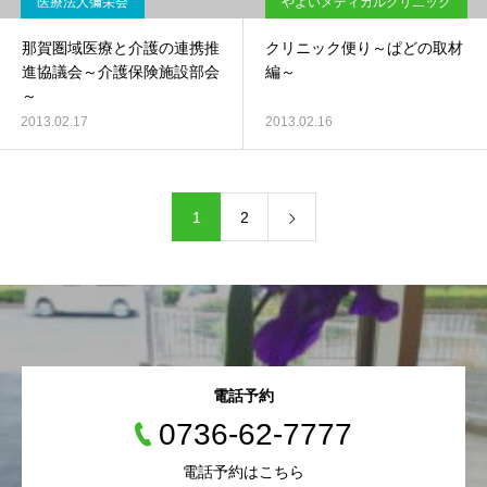
医療法人彌栄会
やよいメディカルクリニック
那賀圏域医療と介護の連携推
クリニック便り～ぱどの取材
進協議会～介護保険施設部会
編～
～
2013.02.17
2013.02.16
1
2
電話予約
0736-62-7777
電話予約はこちら