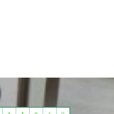
水
木
金
土
日