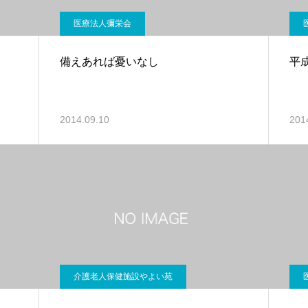
医療法人彌栄会
備えあれば憂いなし
平
2014.09.10
201
介護老人保健施設やよい苑