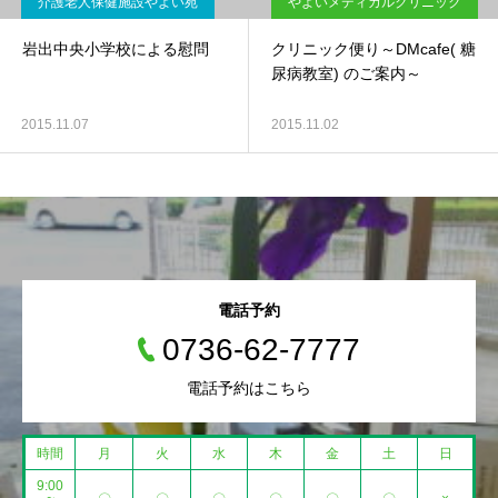
介護老人保健施設やよい苑
やよいメディカルクリニック
岩出中央小学校による慰問
クリニック便り～DMcafe( 糖
尿病教室) のご案内～
2015.11.07
2015.11.02
電話予約
0736-62-7777
電話予約はこちら
時間
月
火
水
木
金
土
日
9:00