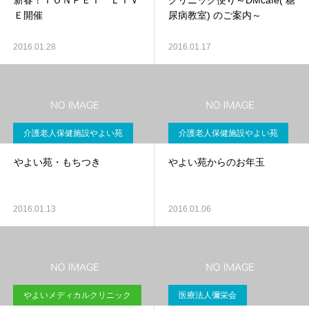
新春！ＴＯＮＰＥＩ ＬＩＶ
クリニック便り～DMcafe( 糖
Ｅ開催
尿病教室) のご案内～
2016.01.28
2016.01.17
介護老人保健施設やよい苑
介護老人保健施設やよい苑
やよい苑・もちつき
やよい苑からのお年玉
2016.01.13
2016.01.06
やよいメディカルクリニック
医療法人彌栄会