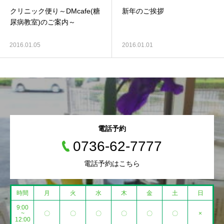
クリニック便り～DMcafe(糖
新年のご挨拶
尿病教室)のご案内～
2016.01.05
2016.01.01
電話予約
0736-62-7777
電話予約はこちら
時間
月
火
水
木
金
土
日
9:00
~
〇
〇
〇
〇
〇
〇
×
12:00