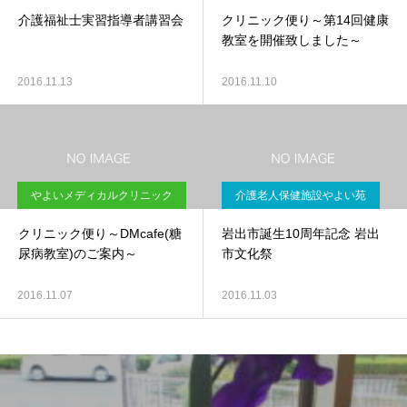
介護福祉士実習指導者講習会
クリニック便り～第14回健康
教室を開催致しました～
2016.11.13
2016.11.10
やよいメディカルクリニック
介護老人保健施設やよい苑
クリニック便り～DMcafe(糖
岩出市誕生10周年記念 岩出
尿病教室)のご案内～
市文化祭
2016.11.07
2016.11.03