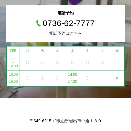
電話予約
0736-62-7777
電話予約はこちら
時間
月
火
水
木
金
土
日
9:00
~
〇
〇
〇
〇
〇
〇
×
12:00
16:00
14:00
~
〇
〇
〇
～
〇
×
×
19:00
17:30
〒649-6215 和歌山県岩出市中迫１３９