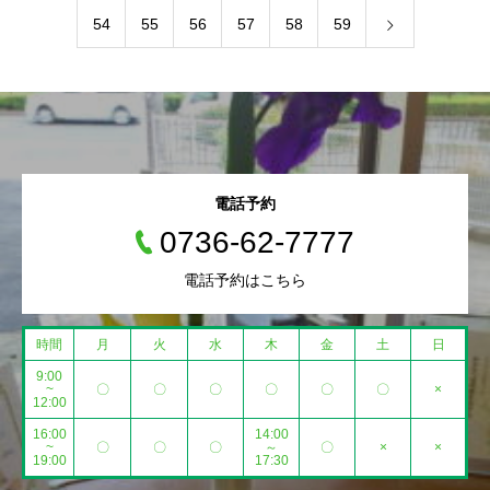
54
55
56
57
58
59
電話予約
0736-62-7777
電話予約はこちら
時間
月
火
水
木
金
土
日
9:00
~
〇
〇
〇
〇
〇
〇
×
12:00
16:00
14:00
~
〇
〇
〇
～
〇
×
×
19:00
17:30