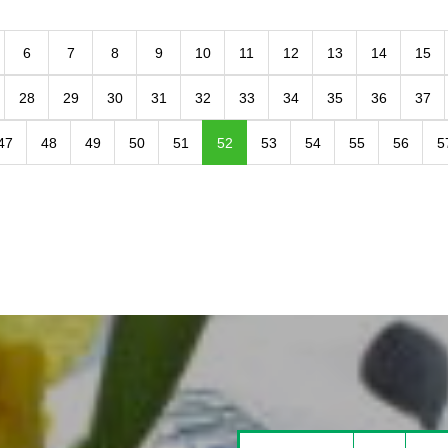
6
7
8
9
10
11
12
13
14
15
28
29
30
31
32
33
34
35
36
37
47
48
49
50
51
52
53
54
55
56
5