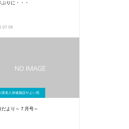
年ぶりに・・・
2.07.08
介護老人保健施設やよい苑
養だより～７月号～