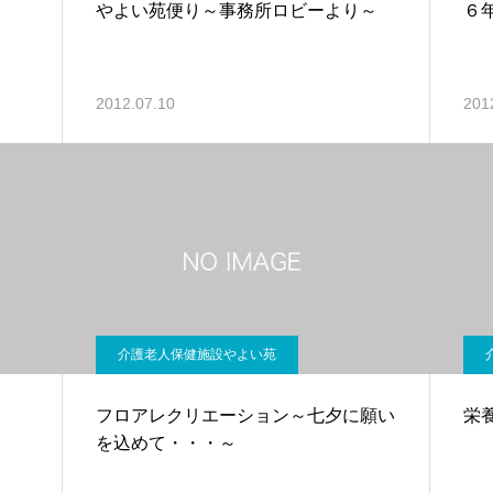
やよい苑便り～事務所ロビーより～
６
2012.07.10
201
介護老人保健施設やよい苑
フロアレクリエーション～七夕に願い
栄
を込めて・・・～