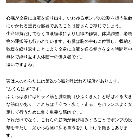
心臓が全身に血液を送り出す、いわゆるポンプの役割を担う生命
にかかわる重要な臓器であることは皆さんご存じでしょう。
生命維持だけでなく血液循環により組織の修復、体温調整、老廃
物の運搬等も行われています。心臓は胸の中心に位置し、収縮と
弛緩を繰り返すことにより全身に血液を送る働きを２４時間年中
無休で繰り返す人体随一の働き者です。
凄いですよね。
実は人のからだには第2の心臓と呼ばれる場所があります。
“ふくらはぎ”です。
ふくらはぎにはヒラメ筋と腓腹筋（ひふくきん）と呼ばれる大き
な筋肉があり、これらは「立つ・歩く・走る」をバランスよく安
定して行うために働く重要な筋肉です。
それだけでなく、これらの筋肉が伸び縮みすることでポンプの役
割を果たし、足から心臓に戻る血液を押し上げる働きもありま
す。