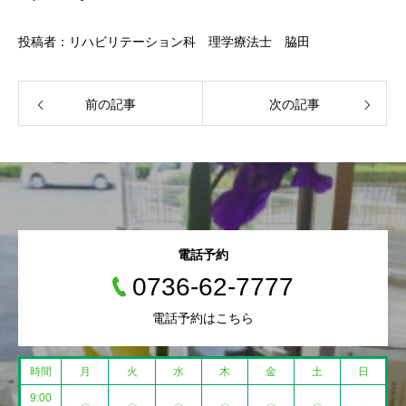
投稿者：リハビリテーション科 理学療法士 脇田
前の記事
次の記事
電話予約
0736-62-7777
電話予約はこちら
時間
月
火
水
木
金
土
日
9:00