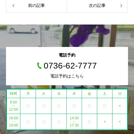
前の記事
次の記事
電話予約
0736-62-7777
電話予約はこちら
時間
月
火
水
木
金
土
日
9:00
~
〇
〇
〇
〇
〇
〇
×
12:00
16:00
14:00
~
〇
〇
〇
～
〇
×
×
19:00
17:30