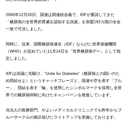
2006年12月20日、国連は国連総会義で、IDFが要請してきた
「糖尿病の全世界的脅威を認知する決議」を加盟192カ国の全会
一致で可決しました。
同時に、従来、国際糖尿病連合（IDF）ならびに世界保健機関
（WHO）が定めていた11月14日を「世界糖尿病デー」として指
定しました。
IDFは決議に先駆け、”Unite for Diabetes”（糖尿病との闘いのた
め団結せよ）というキャッチフレーズと、国連や空を表す「ブル
ー」、団結を表す「輪」を使用したシンボルマークを採用し全世
界での糖尿病抑制に向けたキャンペーンを推進しています。
当法人の医療部門、やよいメディカルクリニックでも昨年からブ
ルーサークルの掲示並びにライトアップを実施しております。