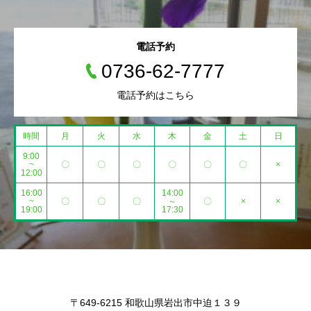
電話予約
0736-62-7777
電話予約はこちら
時間
月
火
水
木
金
土
日
9:00
~
〇
〇
〇
〇
〇
〇
×
12:00
16:00
14:00
~
〇
〇
〇
～
〇
×
×
19:00
17:30
〒649-6215 和歌山県岩出市中迫１３９