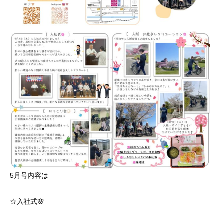
5月号内容は
☆入社式🌸